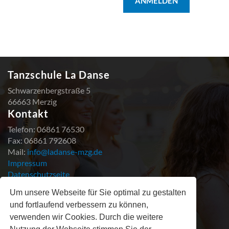
ANMELDEN
Tanzschule La Danse
Schwarzenbergstraße 5
66663 Merzig
Kontakt
Telefon: 06861 76530
Fax: 06861 792608
Mail:
info@ladanse-mzg.de
Impressum
Datenschutzseite
AGB
Um unsere Webseite für Sie optimal zu gestalten
Vertragskündigung
und fortlaufend verbessern zu können,
Vertragswiderruf
verwenden wir Cookies. Durch die weitere